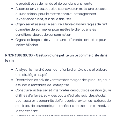
le produit et sa demande et de conclure une vente
Accorder un vin ou autre boisson avec un mets, une occasion
ou une saison, pour le mettre en valeur et augmenter
l’expérience client, afin de le fidéliser
Organiser et assurer le service à table dans les règles de l’art
du métier de sommelier pour mettre le client dans les
conditions idéales de consommation
Organiser l’espace de vente dans différents contextes pour
inciter à l’achat
RNCP35863BC03 – Gestion d’une petite unité commerciale dans
le vin
Analyser le marché pour identifier la clientèle cible et élaborer
une stratégie adapté
Déterminer les prix de vente et des marges des produits, pour
assurer la rentabilité de l’entreprise
Construire, actualiser et interpréter des outils de gestion (suivi
chiffres d’affaires, suivi des couts d’achats, suivi des stocks)
pour assurer la pérennité de l’entreprise, éviter les ruptures de
stocks ou des surstocks, et procéder à des actions correctives
le cas échéant
Mettre en œuvre des actions marketing adaptés aux publics-