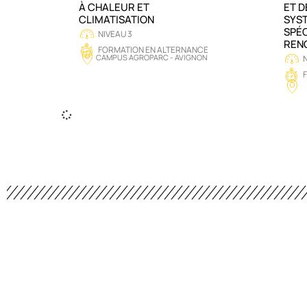
À CHALEUR ET
ET D
CLIMATISATION
SYS
SPÉC
NIVEAU 3
REN
FORMATION EN ALTERNANCE
CAMPUS AGROPARC - AVIGNON
N