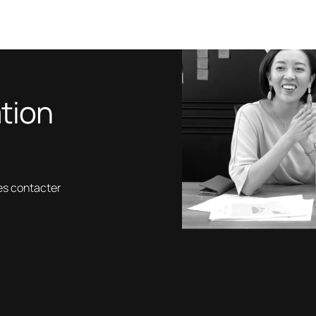
ation
es contacter