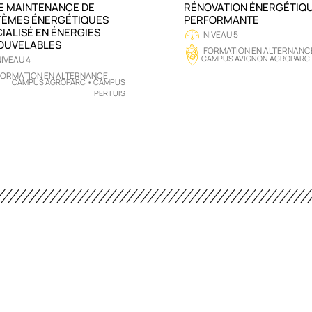
E MAINTENANCE DE
RÉNOVATION ÉNERGÉTIQ
TÈMES ÉNERGÉTIQUES
PERFORMANTE
IALISÉ EN ÉNERGIES
NIVEAU 5
OUVELABLES
FORMATION EN ALTERNANC
CAMPUS AVIGNON AGROPARC
IVEAU 4
FORMATION EN ALTERNANCE
CAMPUS AGROPARC • CAMPUS
PERTUIS