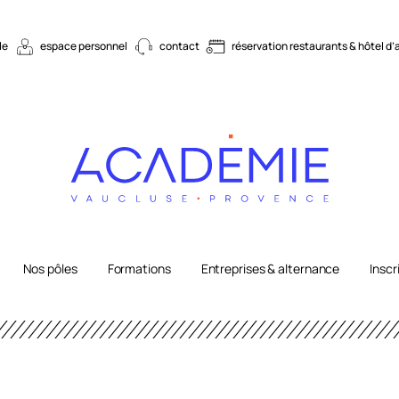
le
espace personnel
contact
réservation restaurants & hôtel d’
Nos pôles
Formations
Entreprises & alternance
Inscr