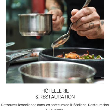
’INTÉGRER NOS FORMATIONS
OST-BAC
contactez-nous au 04 90 13 86 46
HÔTELLERIE
& RESTAURATION
Retrouvez l'excellence dans les secteurs de l'Hôtellerie, Restauration
& Tourisme.