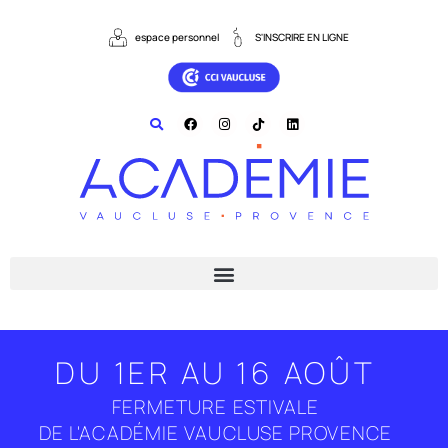
contenu
principal
espace personnel
S'INSCRIRE EN LIGNE
DU 1ER AU 16 AOÛT
FERMETURE ESTIVALE
DE L'ACADÉMIE VAUCLUSE PROVENCE