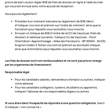
prions de bien vouloir régler 80€ de frais de dossier en ligne à l’aide du mail
qui vous est envoyé avec votre accusé de réception.
Vous pouvez également :
Procéder à un virement bancaire au règlement de 80€. Merci
d’indiquer vos nom et prénom sur l’ordre de virement, ainsi que la
formation pour laquelle vous souhaitez vous inscrire.
Envoyer un chèque de 80€ à l’ordre de la CCI de Vaucluse (frais de
dossier) à l’adresse suivante : Campus Cci de Vaucluse – Point
Orientation-Apprentissage – Allée des Fenaisons – BP 20660 – 84032
Avignon Cedex 3. Notez vos nom et prénom au dos dudit chèque,
ainsi que la formation pour laquelle vous souhaitez vous inscrire.
Les frais de dossier sont non remboursables et ne sont pas pris en charge
par les organismes de financement.
Responsable légal
Pour les candidats salariés, demandeurs d’emploi ou autres, indiquer
votre adresse
Pour les candidats collégiens, lycéens, étudiants ou apprentis,
indiquer l’adresse de vos responsables légaux ou autres
Si vous êtes dans l’incapacité de répondre à une question obligatoire
, merci
d’indiquer « non concerné ».