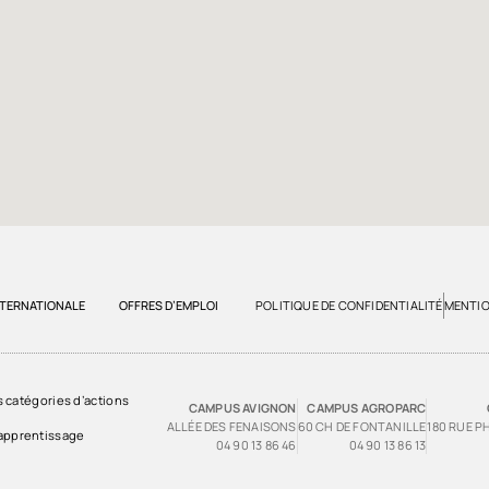
NTERNATIONALE
OFFRES D’EMPLOI
POLITIQUE DE CONFIDENTIALITÉ
MENTIO
es catégories d’actions
CAMPUS AVIGNON
CAMPUS AGROPARC
ALLÉE DES FENAISONS
60 CH DE FONTANILLE
180 RUE P
 apprentissage
04 90 13 86 46
04 90 13 86 13