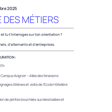
mbre 2025
 DES MÉTIERS
 et tu t'interroges sur ton orientation ?
els, d’alternants et d’entreprises.
URATION :
17h
 Campus Avignon – Allée des fenaisons
nages d’élèves et visite de l’Ecole Hôtelière
sation de petites bouchées sucrées/salées et