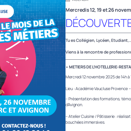
Mercredis 12, 19 et 26 nove
DÉCOUVERTE
Tu es Collégien, Lycéen, Etudiant,..
Viens à la rencontre de professionn
• METIERS DE L’HOTELLERIE-RESTA
Mercredi 12 novembre 2025 de 14h à 
Lieu : Académie Vaucluse Provence –
– Présentation des formations, témoig
d’Avignon.
– Atelier Cuisine / Pâtisserie : réali
bouchées immersives.