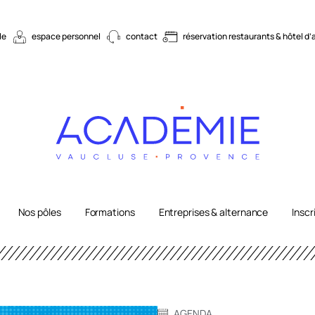
le
espace personnel
contact
réservation restaurants & hôtel d’
Nos pôles
Formations
Entreprises & alternance
Inscr
AGENDA