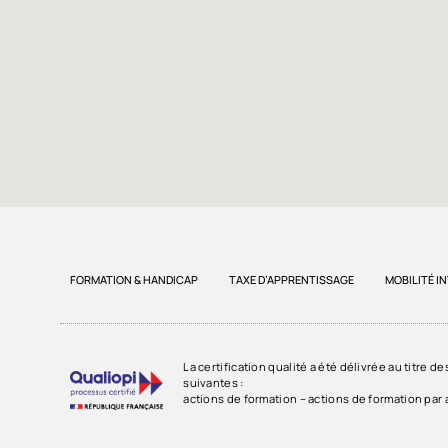
FORMATION & HANDICAP
TAXE D’APPRENTISSAGE
MOBILITÉ I
La certification qualité a été délivrée au titre d
suivantes :
actions de formation – actions de formation par