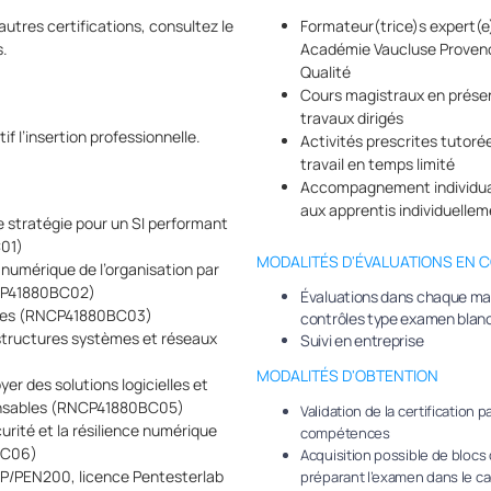
autres certifications, consultez le
Formateur(trice)s expert(e)
s.
Académie Vaucluse Provenc
Qualité
Cours magistraux en présen
travaux dirigés
f l’insertion professionnelle.
Activités prescrites tutorée
travail en temps limité
Accompagnement individuali
aux apprentis individuellem
e stratégie pour un SI performant
01)
MODALITÉS D'ÉVALUATIONS EN 
 numérique de l’organisation par
NCP41880BC02)
Évaluations dans chaque mati
ques (RNCP41880BC03)
contrôles type examen blanc
astructures systèmes et réseaux
Suivi en entreprise
MODALITÉS D'OBTENTION
er des solutions logicielles et
sponsables (RNCP41880BC05)
Validation de la certification p
curité et la résilience numérique
compétences
BC06)
Acquisition possible de bloc
CP/PEN200, licence Pentesterlab
préparant l’examen dans le ca