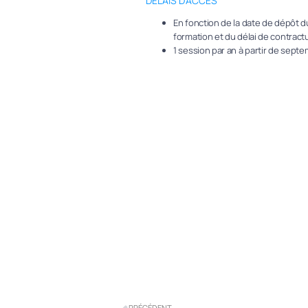
DÉLAIS D'ACCÈS
En fonction de la date de dépôt du
formation et du délai de contractu
1 session par an à partir de sept
PRÉCÉDENT