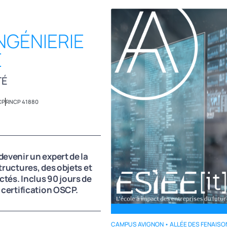
NGÉNIERIE
E
TÉ
CP
RNCP 41880
devenir un expert de la
tructures, des objets et
tés. Inclus 90 jours de
 certification OSCP.
CAMPUS AVIGNON • ALLÉE DES FENAISO