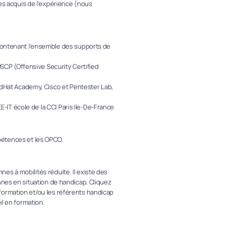
des acquis de l’expérience (nous
contenant l’ensemble des supports de
 OSCP (Offensive Security Certified
edHat Academy, Cisco et Pentester Lab,
IEE-IT école de la CCI Paris Ile-De-France
étences et les OPCO.
es à mobilités réduite. Il existe des
nnes en situation de handicap. Cliquez
formation et/ou les référents handicap
il en formation.