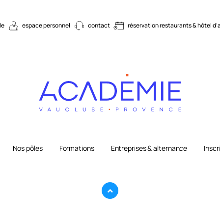
le
espace personnel
contact
réservation restaurants & hôtel d’
Nos pôles
Formations
Entreprises & alternance
Inscr