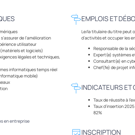
QUES
EMPLOIS ET DÉB
numériques
Le/la titulaire du titre peu
 s’assurer de l’amélioration
d’activités et occuper les e
périence utilisateur
Responsable de la sé
matériels et logiciels)
Expert(e) systèmes e
s exigences légales et techniques,
Consultant(e) en cyb
Chef(fe) de projet in
èmes informatiques temps réel
nformatique mobile)
seaux
INDICATEURS ET 
tion
Taux de réussite à l
Taux d’insertion 2025 
82%
s en entreprise
INSCRIPTION