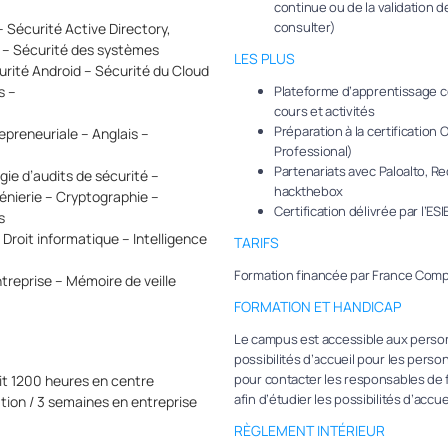
continue ou de la validation 
consulter)
– Sécurité Active Directory,
 – Sécurité des systèmes
LES PLUS
curité Android – Sécurité du Cloud
Plateforme d’apprentissage 
s –
cours et activités
Préparation à la certification
preneuriale – Anglais –
Professional)
Partenariats avec Paloalto, R
e d’audits de sécurité –
hackthebox
génierie – Cryptographie –
Certification délivrée par l’ES
s
roit informatique – Intelligence
TARIFS
Formation financée par France Comp
treprise – Mémoire de veille
FORMATION ET HANDICAP
Le campus est accessible aux personn
possibilités d’accueil pour les perso
pour contacter les responsables de 
it 1200 heures en centre
afin d’étudier les possibilités d’accue
tion / 3 semaines en entreprise
RÈGLEMENT INTÉRIEUR