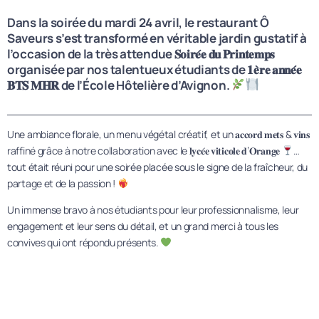
Dans la soirée du mardi 24 avril, le restaurant Ô
Saveurs s’est transformé en véritable jardin gustatif à
l’occasion de la très attendue 𝐒𝐨𝐢𝐫𝐞́𝐞 𝐝𝐮 𝐏𝐫𝐢𝐧𝐭𝐞𝐦𝐩𝐬
organisée par nos talentueux étudiants de 𝟏𝐞̀𝐫𝐞 𝐚𝐧𝐧𝐞́𝐞
𝐁𝐓𝐒 𝐌𝐇𝐑 de l’École Hôtelière d’Avignon.
Une ambiance florale, un menu végétal créatif, et un 𝐚𝐜𝐜𝐨𝐫𝐝 𝐦𝐞𝐭𝐬 & 𝐯𝐢𝐧𝐬
raffiné grâce à notre collaboration avec le 𝐥𝐲𝐜𝐞́𝐞 𝐯𝐢𝐭𝐢𝐜𝐨𝐥𝐞 𝐝’𝐎𝐫𝐚𝐧𝐠𝐞
…
tout était réuni pour une soirée placée sous le signe de la fraîcheur, du
partage et de la passion !
Un immense bravo à nos étudiants pour leur professionnalisme, leur
engagement et leur sens du détail, et un grand merci à tous les
convives qui ont répondu présents.